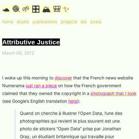
🐢 🧶 🌱 🎛 🏔 🎒 ✨
home
studio
publications
projects
bio
posts
Attributive Justice
March 08, 2012
I woke up this morning to
discover
that the French news website
Numerama
just ran a piece
on how the French government
claimed that they owned the copyright in a
photograph that I took
(see Google’s English translation
here
):
Quand on cherche à illustrer l’Open Data, l’une des
photographies qui revient le plus souvent est une
photo de stickers “Open Data” prise par Jonathan
Gray, un étudiant britannique qui travaille pour